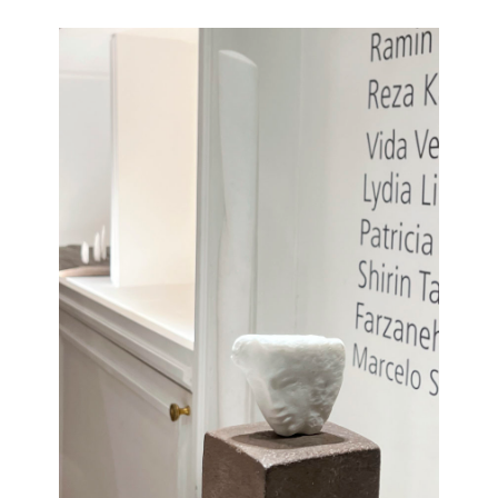
LIVRES D’ARTISTES
MANIERES NOIRES
MONOTYPES
PAGES
PASSAGERS
SCULPTURE
SENSIBLES PRESENCES
STELES